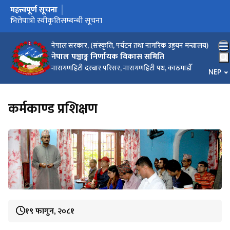
महत्त्वपूर्ण सूचना
मुख्य नेभिगेसनमा जानुहोस्
विज्ञप्ति
भित्तेपात्रो स्वीकृतिसम्बन्धी सूचना
ज्योतिष तथा कर्मकाण्ड प्रशिक्षणबारे सूचना
नेपाल सरकार, (संस्कृति, पर्यटन तथा नागरिक उड्डयन मन्त्रालय)
नेपाल पञ्चाङ्ग निर्णायक विकास समिति
नारायणहिटी दरबार परिसर, नारायणहिटी पथ, काठमाडौँ
भाषा चय
NEP
कर्मकाण्ड प्रशिक्षण
१९ फागुन, २०८१