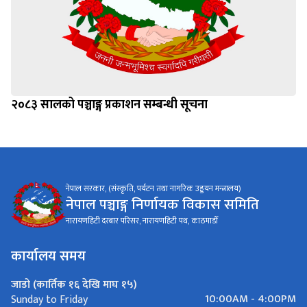
२०८३ सालको पञ्चाङ्ग प्रकाशन सम्बन्धी सूचना
नेपाल सरकार, (संस्कृति, पर्यटन तथा नागरिक उड्डयन मन्त्रालय)
नेपाल पञ्चाङ्ग निर्णायक विकास समिति
नारायणहिटी दरबार परिसर, नारायणहिटी पथ, काठमाडौँ
कार्यालय समय
जाडो (कार्तिक १६ देखि माघ १५)
10:00AM - 4:00PM
Sunday to Friday