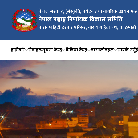
नेपाल सरकार, (संस्कृति, पर्यटन तथा नागरिक उड्डयन मन्त्
नेपाल पञ्चाङ्ग निर्णायक विकास समिति
नारायणहिटी दरबार परिसर, नारायणहिटी पथ, काठमाडौँ
हाम्रोबारे
सेवाहरू
सूचना केन्द्र
मिडिया केन्द्र
डाउनलोडहरू
सम्पर्क गर्नु