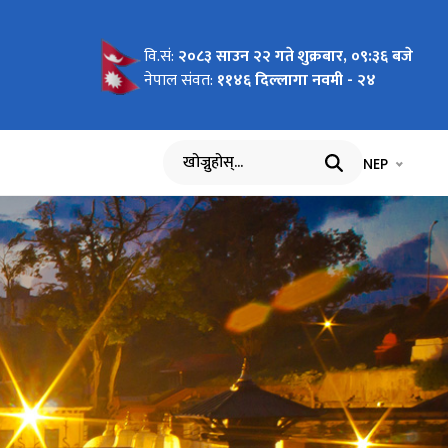
वि.सं:
२०८३ साउन २२ गते शुक्रबार, ०९:३६ बजे
नेपाल संवत:
११४६ दिल्लागा नवमी - २४
भाषा चयन गर्नुह
भाषा प
NEP
खोज्नुहोस्