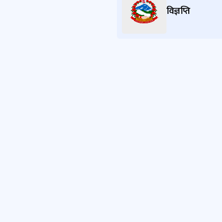
विज्ञप्ति