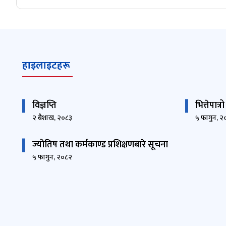
हाइलाइटहरू
विज्ञप्ति
भित्तेपात्
२ बैशाख, २०८३
५ फागुन, २
ज्योतिष तथा कर्मकाण्ड प्रशिक्षणबारे सूचना
५ फागुन, २०८२